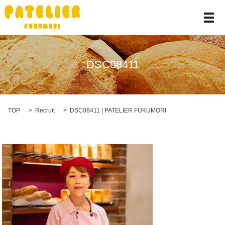
メ
DSC08411
TOP
Recruit
DSC08411 | PATELIER FUKUMORI