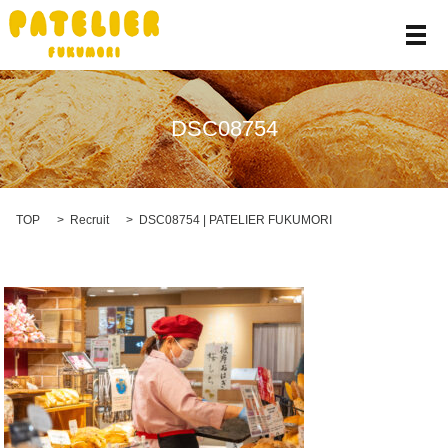
メ
DSC08754
TOP
Recruit
DSC08754 | PATELIER FUKUMORI