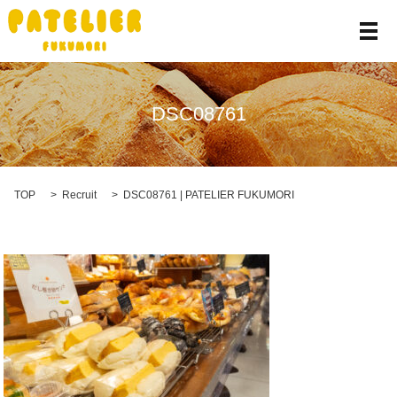
メ
DSC08761
TOP
Recruit
DSC08761 | PATELIER FUKUMORI