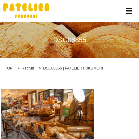
メ
DSC08855
TOP
Recruit
DSC08855 | PATELIER FUKUMORI