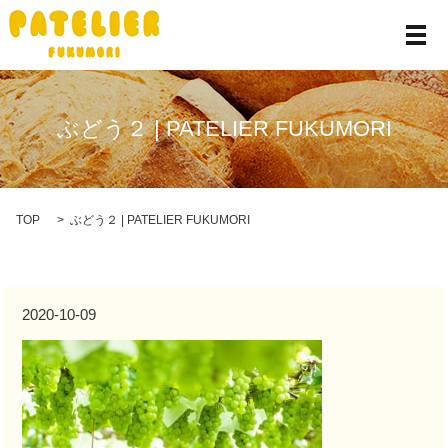
メ
ぶどう２ | PATELIER FUKUMORI
TOP
ぶどう２ | PATELIER FUKUMORI
2020-10-09