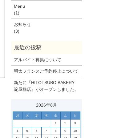
Menu
(1)
お知らせ
(3)
アルバイト募集について
明太フランスご予約停止について
新たに『HITOTSUBO BAKERY
淀屋橋店』がオープンしました。
2026年8月
月
火
水
木
金
土
日
1
2
3
4
5
6
7
8
9
10