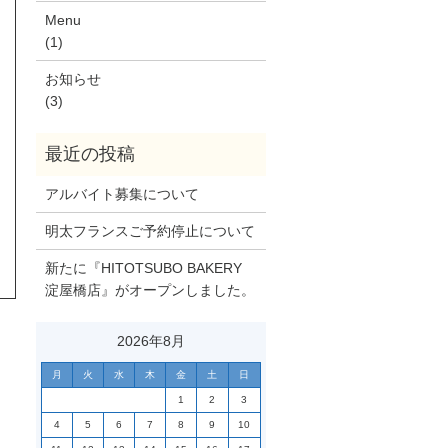
Menu
(1)
お知らせ
(3)
アルバイト募集について
明太フランスご予約停止について
新たに『HITOTSUBO BAKERY
淀屋橋店』がオープンしました。
2026年8月
月
火
水
木
金
土
日
1
2
3
4
5
6
7
8
9
10