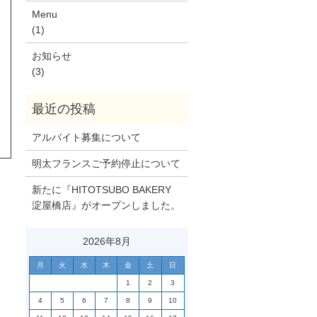
Menu
(1)
お知らせ
(3)
アルバイト募集について
明太フランスご予約停止について
新たに『HITOTSUBO BAKERY
淀屋橋店』がオープンしました。
2026年8月
月
火
水
木
金
土
日
1
2
3
4
5
6
7
8
9
10