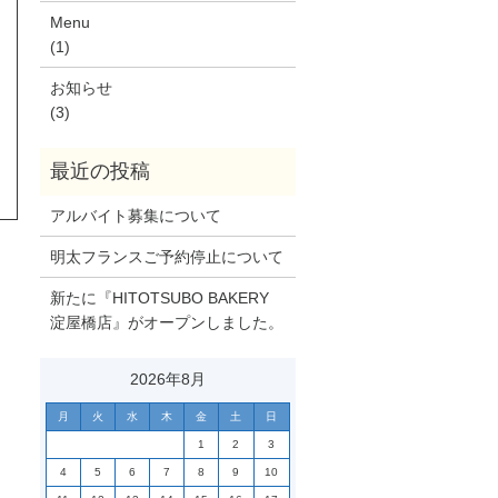
Menu
(1)
お知らせ
(3)
アルバイト募集について
明太フランスご予約停止について
新たに『HITOTSUBO BAKERY
淀屋橋店』がオープンしました。
2026年8月
月
火
水
木
金
土
日
1
2
3
4
5
6
7
8
9
10