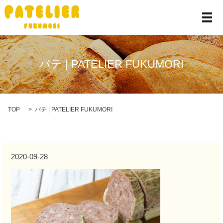
メ
パテ | PATELIER FUKUMORI
TOP
パテ | PATELIER FUKUMORI
2020-09-28