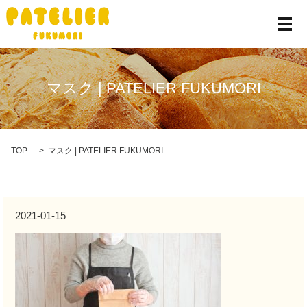
メ
マスク | PATELIER FUKUMORI
TOP
マスク | PATELIER FUKUMORI
2021-01-15