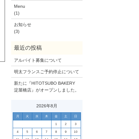
Menu
(1)
お知らせ
(3)
アルバイト募集について
明太フランスご予約停止について
新たに『HITOTSUBO BAKERY
淀屋橋店』がオープンしました。
2026年8月
月
火
水
木
金
土
日
1
2
3
4
5
6
7
8
9
10