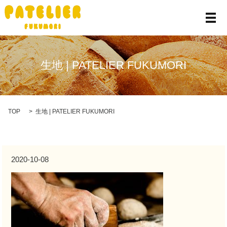
メ
生地 | PATELIER FUKUMORI
TOP
生地 | PATELIER FUKUMORI
2020-10-08