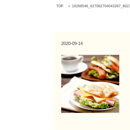
TOP
10268546_627082704043287_8023
2020-09-14