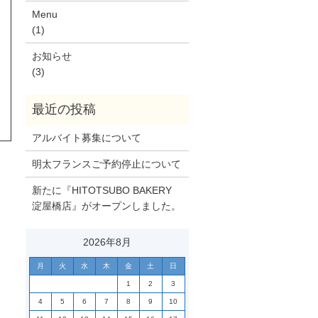
Menu
(1)
お知らせ
(3)
アルバイト募集について
明太フランスご予約停止について
新たに『HITOTSUBO BAKERY
淀屋橋店』がオープンしました。
2026年8月
月
火
水
木
金
土
日
1
2
3
4
5
6
7
8
9
10