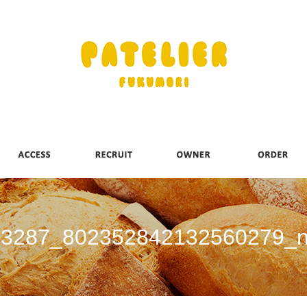
3287_802352842132560279_