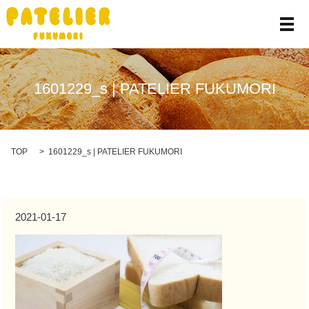
メ
1601229_s | PATELIER FUKUMORI
TOP
1601229_s | PATELIER FUKUMORI
2021-01-17