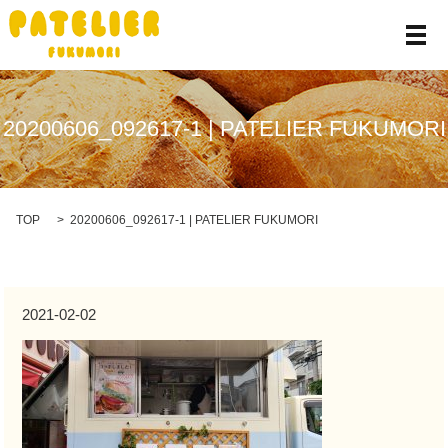
メ
20200606_092617-1 | PATELIER FUKUMORI
TOP
20200606_092617-1 | PATELIER FUKUMORI
2021-02-02