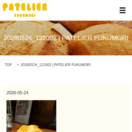
メ
20260524_122002 | PATELIER FUKUMORI
TOP
20260524_122002 | PATELIER FUKUMORI
2026-05-24