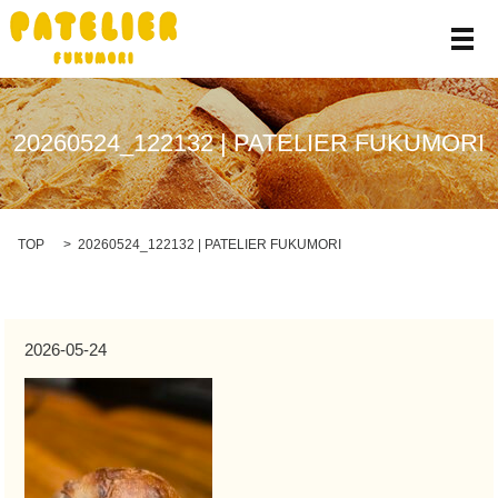
メ
20260524_122132 | PATELIER FUKUMORI
TOP
20260524_122132 | PATELIER FUKUMORI
2026-05-24