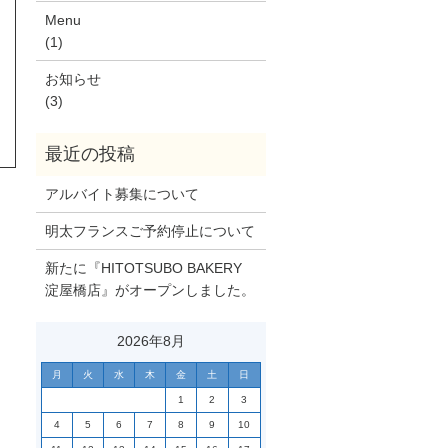
Menu
(1)
お知らせ
(3)
アルバイト募集について
明太フランスご予約停止について
新たに『HITOTSUBO BAKERY
淀屋橋店』がオープンしました。
2026年8月
月
火
水
木
金
土
日
1
2
3
4
5
6
7
8
9
10