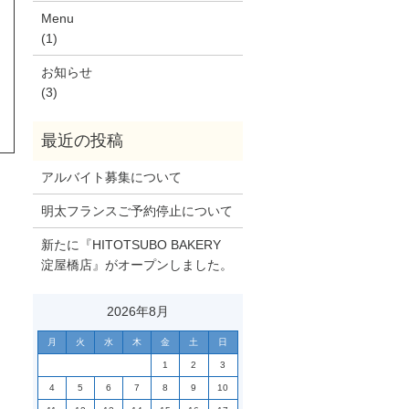
Menu
(1)
お知らせ
(3)
アルバイト募集について
明太フランスご予約停止について
新たに『HITOTSUBO BAKERY
淀屋橋店』がオープンしました。
2026年8月
月
火
水
木
金
土
日
1
2
3
4
5
6
7
8
9
10