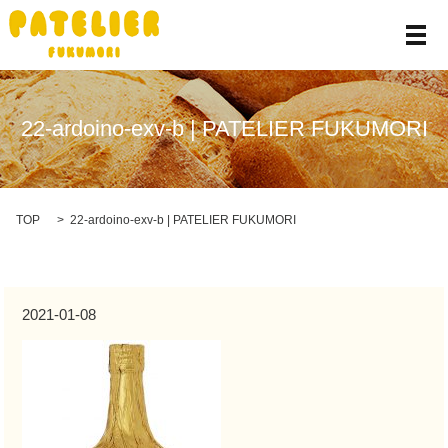
メ
22-ardoino-exv-b | PATELIER FUKUMORI
TOP
22-ardoino-exv-b | PATELIER FUKUMORI
2021-01-08