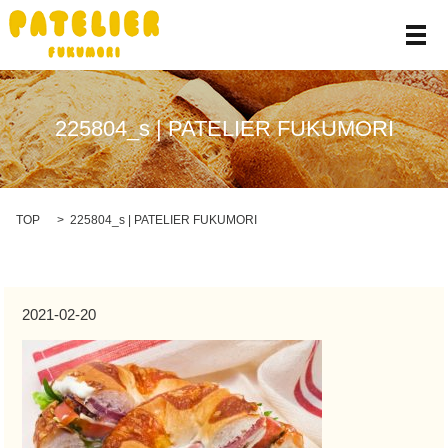
メ
225804_s | PATELIER FUKUMORI
TOP
225804_s | PATELIER FUKUMORI
2021-02-20