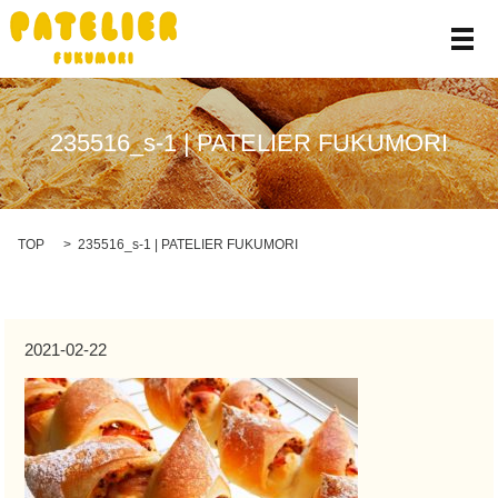
メ
235516_s-1 | PATELIER FUKUMORI
TOP
235516_s-1 | PATELIER FUKUMORI
2021-02-22