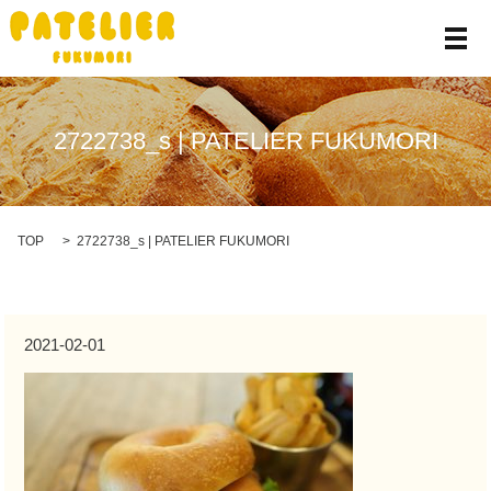
メ
2722738_s | PATELIER FUKUMORI
TOP
2722738_s | PATELIER FUKUMORI
2021-02-01