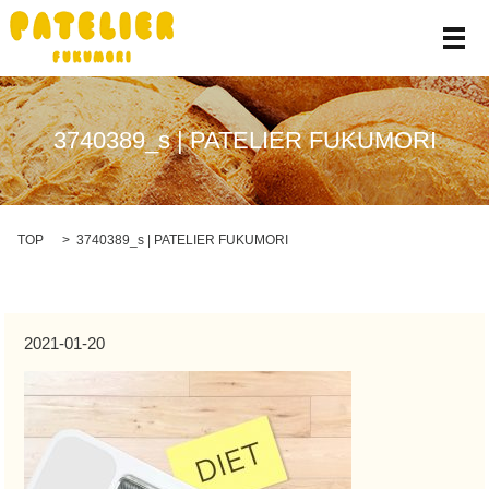
メ
3740389_s | PATELIER FUKUMORI
TOP
3740389_s | PATELIER FUKUMORI
2021-01-20