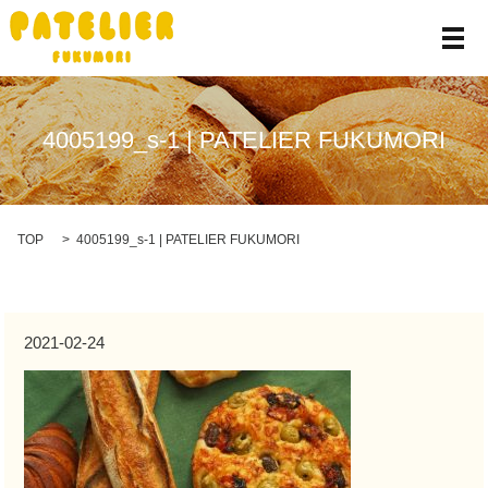
メ
4005199_s-1 | PATELIER FUKUMORI
TOP
4005199_s-1 | PATELIER FUKUMORI
2021-02-24