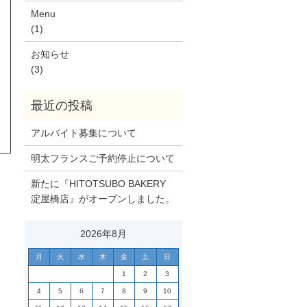
Menu
(1)
お知らせ
(3)
アルバイト募集について
明太フランスご予約停止について
新たに『HITOTSUBO BAKERY
淀屋橋店』がオープンしました。
2026年8月
月
火
水
木
金
土
日
1
2
3
4
5
6
7
8
9
10