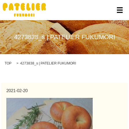
メ
4273838_s | PATELIER FUKUMORI
TOP
4273838_s | PATELIER FUKUMORI
2021-02-20