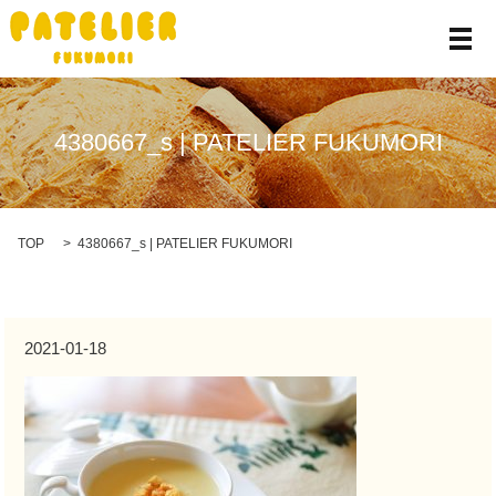
メ
4380667_s | PATELIER FUKUMORI
TOP
4380667_s | PATELIER FUKUMORI
2021-01-18