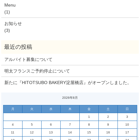
Menu
(1)
お知らせ
(3)
アルバイト募集について
明太フランスご予約停止について
新たに『HITOTSUBO BAKERY淀屋橋店』がオープンしました。
2026年8月
月
火
水
木
金
土
日
1
2
3
4
5
6
7
8
9
10
11
12
13
14
15
16
17