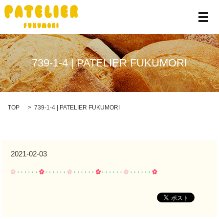
メ
739-1-4 | PATELIER FUKUMORI
TOP
739-1-4 | PATELIER FUKUMORI
2021-02-03