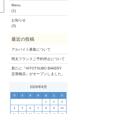
Menu
(1)
お知らせ
(3)
アルバイト募集について
明太フランスご予約停止について
新たに『HITOTSUBO BAKERY
淀屋橋店』がオープンしました。
2026年8月
月
火
水
木
金
土
日
1
2
3
4
5
6
7
8
9
10