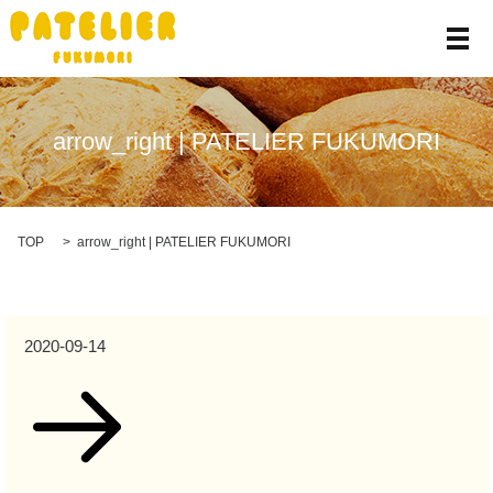
メ
arrow_right | PATELIER FUKUMORI
TOP
arrow_right | PATELIER FUKUMORI
2020-09-14