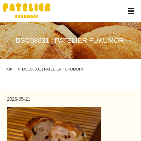
メ
DSC08831 | PATELIER FUKUMORI
TOP
DSC08831 | PATELIER FUKUMORI
2026-05-21