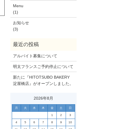
Menu
(1)
お知らせ
(3)
アルバイト募集について
明太フランスご予約停止について
新たに『HITOTSUBO BAKERY
淀屋橋店』がオープンしました。
2026年8月
月
火
水
木
金
土
日
1
2
3
4
5
6
7
8
9
10