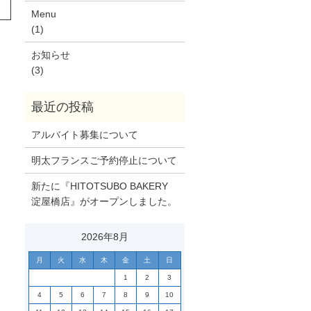
Menu
(1)
お知らせ
(3)
アルバイト募集について
明太フランスご予約停止について
新たに『HITOTSUBO BAKERY
淀屋橋店』がオープンしました。
2026年8月
月
火
水
木
金
土
日
1
2
3
4
5
6
7
8
9
10