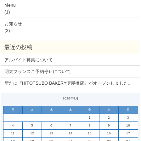
Menu
(1)
お知らせ
(3)
アルバイト募集について
明太フランスご予約停止について
新たに『HITOTSUBO BAKERY淀屋橋店』がオープンしました。
2026年8月
月
火
水
木
金
土
日
1
2
3
4
5
6
7
8
9
10
11
12
13
14
15
16
17