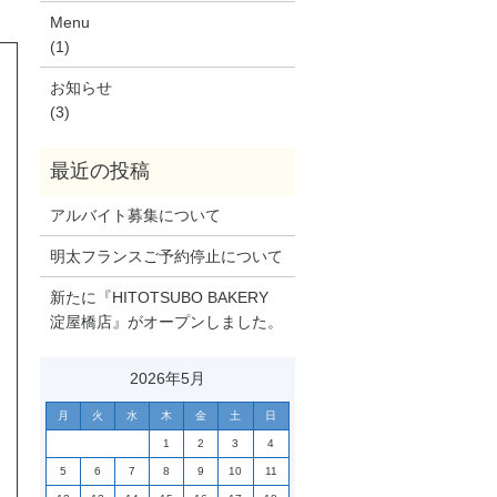
Menu
(1)
お知らせ
(3)
アルバイト募集について
明太フランスご予約停止について
新たに『HITOTSUBO BAKERY
淀屋橋店』がオープンしました。
2026年5月
月
火
水
木
金
土
日
1
2
3
4
5
6
7
8
9
10
11