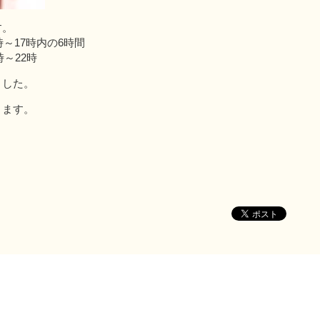
す。
時～17時内の6時間
時～22時
ました。
ります。