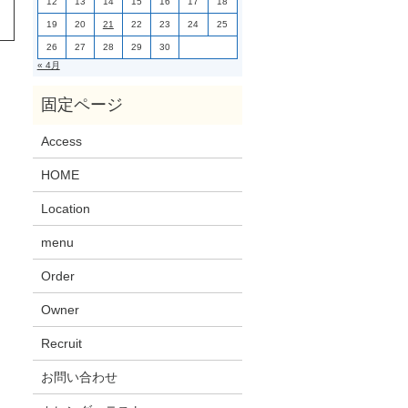
12
13
14
15
16
17
18
19
20
21
22
23
24
25
26
27
28
29
30
« 4月
Access
HOME
Location
menu
Order
Owner
Recruit
お問い合わせ